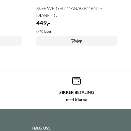
RC-F WEIGHT MANAGEMENT -
DIABETIC
449,-
På lager
Kjøp
SIKKER BETALING
med Klarna
FØLG OSS