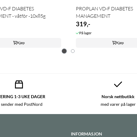
VD-F DIABETES
PROPLAN VD-F DIABETES
T - våtfôr -10x85g
MANAGEMENT
319,-
På lager
Kjøp
Kjøp
ERING 1-3 UKE DAGER
Norsk nettbutikk
 sender med PostNord
med varer på lager
INFORMASJON