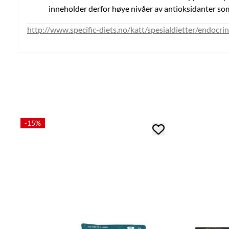
inneholder derfor høye nivåer av antioksidanter som
http://www.specific-diets.no/katt/spesialdietter/endocr
-15%