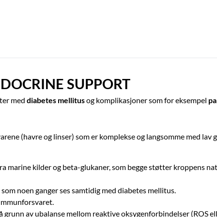
ENDOCRINE SUPPORT
atter med
diabetes mellitus
og komplikasjoner som for eksempel
pa
varene (havre og linser) som er komplekse og langsomme med lav 
ra marine kilder og beta-glukaner, som begge støtter kroppens na
tt som noen ganger ses samtidig med diabetes mellitus.
r immunforsvaret.
på grunn av ubalanse mellom reaktive oksygenforbindelser (ROS elle