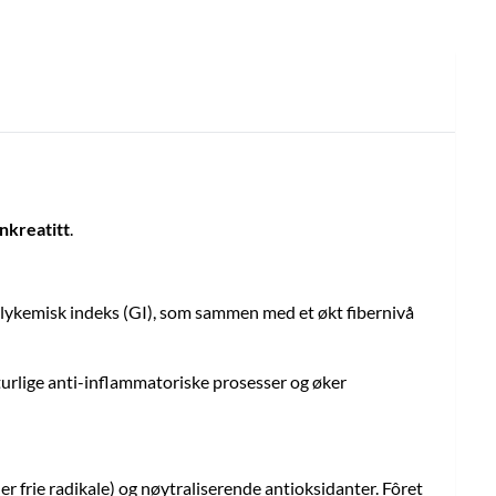
nkreatitt
.
glykemisk indeks (GI), som sammen med et økt fibernivå
turlige anti-inflammatoriske prosesser og øker
r frie radikale) og nøytraliserende antioksidanter. Fôret