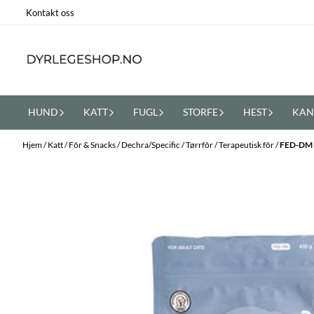
Hopp til innhold
Kontakt oss
HUND
KATT
FUGL
STORFE
HEST
KAN
Hjem
/
Katt
/
Fôr & Snacks
/
Dechra/Specific
/
Tørrfôr
/
Terapeutisk fôr
/
FED-DM 