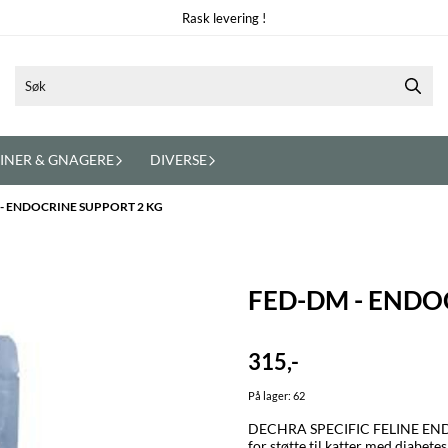
Rask levering !
INER & GNAGERE
DIVERSE
- ENDOCRINE SUPPORT 2 KG
FED-DM - ENDO
315,-
På lager
: 62
DECHRA SPECIFIC FELINE ENDOCRINE SUPPORT SPECIFIC
for støtte til katter med diabetes mellitus og komplikasjoner som for eksempel pankreatitt .