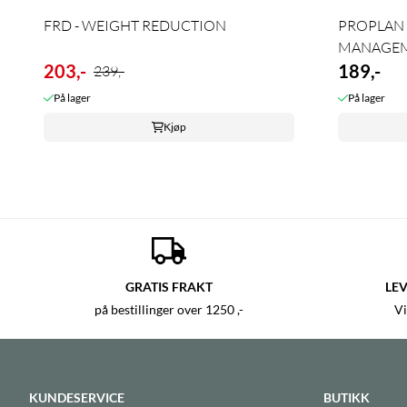
FRD - WEIGHT REDUCTION
PROPLAN 
MANAGEMEN
203,-
189,-
239,-
På lager
På lager
Kjøp
GRATIS FRAKT
LEV
på bestillinger over 1250 ,-
Vi
KUNDESERVICE
BUTIKK