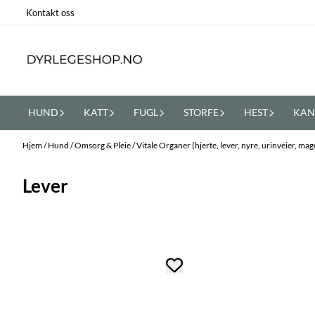
Hopp til innhold
Kontakt oss
HUND
KATT
FUGL
STORFE
HEST
KAN
Hjem
/
Hund
/
Omsorg & Pleie
/
Vitale Organer (hjerte, lever, nyre, urinveier, ma
Lever