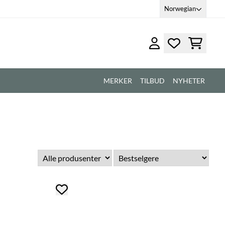
Norwegian
MERKER
TILBUD
NYHETER