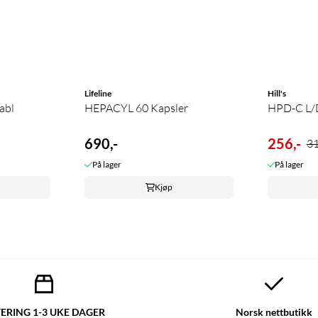
Lifeline
Hill's
abl
HEPACYL 60 Kapsler
HPD-C L/
690,-
256,-
31
På lager
På lager
Kjøp
ERING 1-3 UKE DAGER
Norsk nettbutikk