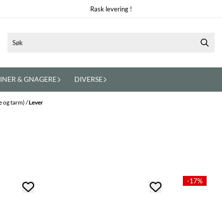
Rask levering !
INER & GNAGERE
DIVERSE
ge og tarm)
/
Lever
-17%