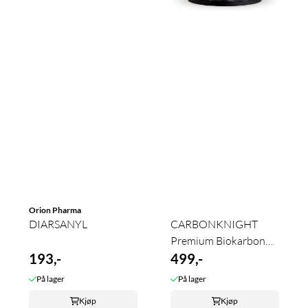
Orion Pharma
DIARSANYL
CARBONKNIGHT
Premium Biokarbon
193,-
Hest
499,-
På lager
På lager
Kjøp
Kjøp