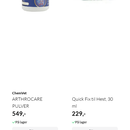
ChemVet
ARTHROCARE
Quick Fix til Hest, 30
PULVER
ml
549,-
229,-
På lager
På lager