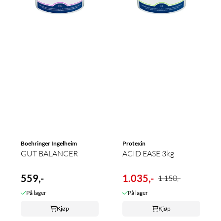
Boehringer Ingelheim
Protexin
GUT BALANCER
ACID EASE 3kg
559,-
1.035,-
1.150,-
På lager
På lager
Kjøp
Kjøp