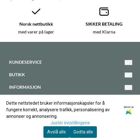
Norsk nettbutikk
SIKKER BETALING
med varer på lager
med Klarna
KUNDESERVICE
bt@kristiansandsmadyrklinikk.no
BUTIKK
Telefon 908 55 740
Vilkår
INFORMASJON
Krittveien 58
Kontakt oss
Om oss
FØLG OSS
4636 Kristiansand
Dette nettstedet bruker informasjonskapsler for å
Opprett konto
Facebook
Drevet av
Norge
fungere korrekt, analysere trafikk, personalisering av
Blogg
annonser og annonsering.
Logg inn
Instagram
Juster innstillingene
Nyhetsbrev
Avslå alle
Godta alle
Nyhetsbrev
© Copyright Company, org. number 922 192 405