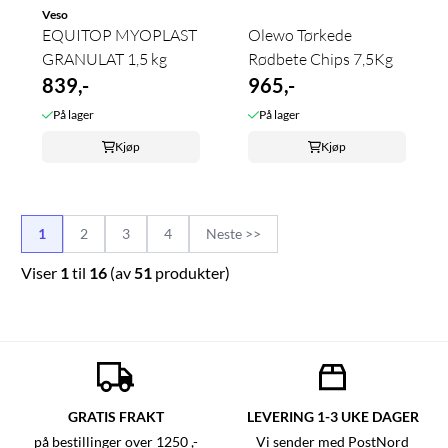
Veso
EQUITOP MYOPLAST
Olewo Tørkede
GRANULAT 1,5 kg
Rødbete Chips 7,5Kg
839,-
965,-
På lager
På lager
Kjøp
Kjøp
1
2
3
4
Neste >>
Viser
1
til
16
(av
51
produkter)
GRATIS FRAKT
LEVERING 1-3 UKE DAGER
på bestillinger over 1250 ,-
Vi sender med PostNord