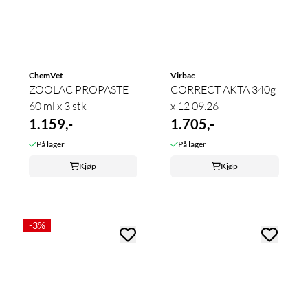
ChemVet
Virbac
ZOOLAC PROPASTE
CORRECT AKTA 340g
60 ml x 3 stk
x 12 09.26
1.159,-
1.705,-
På lager
På lager
Kjøp
Kjøp
-3%