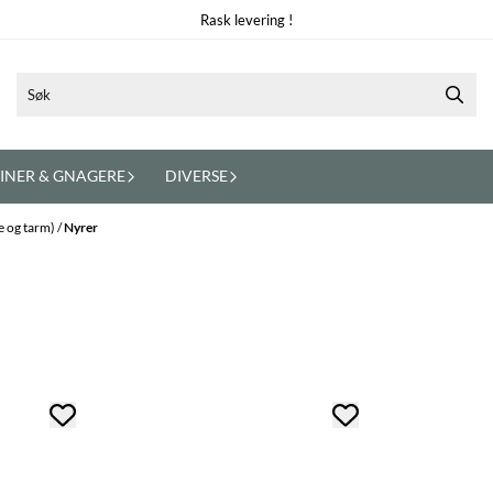
Rask levering !
INER & GNAGERE
DIVERSE
ge og tarm)
/
Nyrer