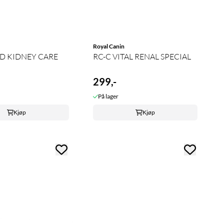
Royal Canin
D KIDNEY CARE
RC-C VITAL RENAL SPECIAL
299,-
På lager
Kjøp
Kjøp