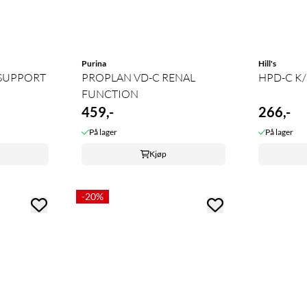
Purina
Hill's
 SUPPORT
PROPLAN VD-C RENAL
HPD-C K/
FUNCTION
459,-
266,-
På lager
På lager
Kjøp
-20%