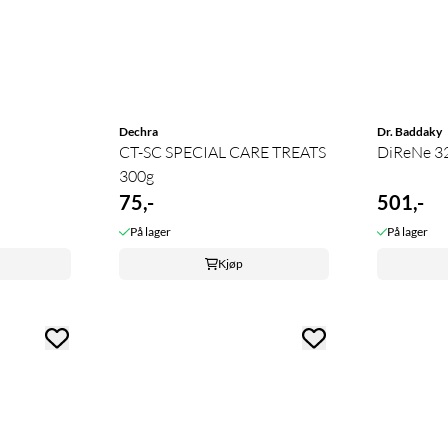
Dechra
Dr. Baddaky
CT-SC SPECIAL CARE TREATS
DiReNe 32
300g
75,-
501,-
På lager
På lager
Kjøp