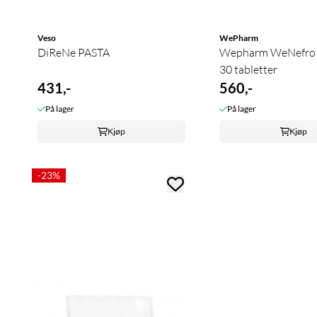
Veso
WePharm
DiReNe PASTA
Wepharm WeNefro
30 tabletter
431,-
560,-
På lager
På lager
Kjøp
Kjøp
-23%