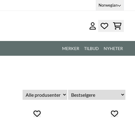
Norwegian
MERKER
TILBUD
NYHETER