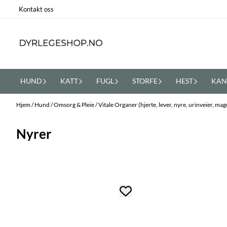
Hopp til innhold
Kontakt oss
HUND
KATT
FUGL
STORFE
HEST
KAN
Hjem
/
Hund
/
Omsorg & Pleie
/
Vitale Organer (hjerte, lever, nyre, urinveier, ma
Nyrer