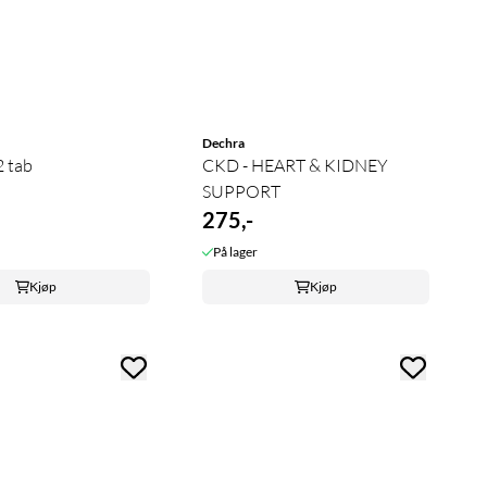
Dechra
 tab
CKD - HEART & KIDNEY
SUPPORT
275,-
På lager
Kjøp
Kjøp