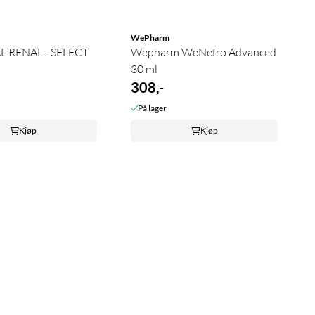
WePharm
L RENAL - SELECT
Wepharm WeNefro Advanced
30 ml
308,-
På lager
Kjøp
Kjøp