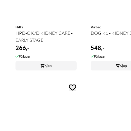
Hill's
Virbac
HPD-C K/D KIDNEY CARE -
DOG K1 - KIDNEY
EARLY STAGE
266,-
548,-
På lager
På lager
Kjøp
Kjøp