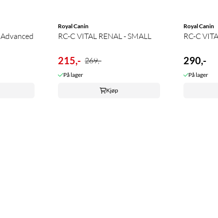
Royal Canin
Royal Canin
 Advanced
RC-C VITAL RENAL - SMALL
RC-C VITA
215,-
290,-
269,-
På lager
På lager
Kjøp