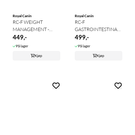
Royal Canin
Royal Canin
RC-F WEIGHT
RC-F
MANAGEMENT -
GASTROINTESTINAL -
DIABETIC
449,-
MODERATE CALORIE
499,-
På lager
På lager
Kjøp
Kjøp