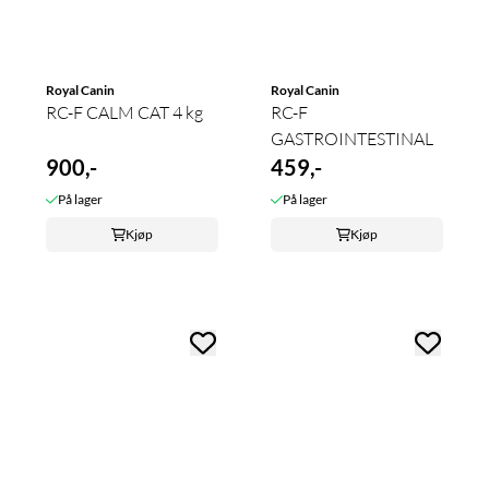
Royal Canin
Royal Canin
RC-F CALM CAT 4 kg
RC-F
GASTROINTESTINAL
900,-
459,-
På lager
På lager
Kjøp
Kjøp