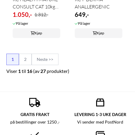
CONSULT CAT 10kg
ANALLERGENIC
(utgående ...
1.050,-
649,-
1.312,-
På lager
På lager
Kjøp
Kjøp
1
2
Neste >>
Viser
1
til
16
(av
27
produkter)
GRATIS FRAKT
LEVERING 1-3 UKE DAGER
på bestillinger over 1250 ,-
Vi sender med PostNord