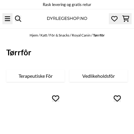
Rask levering og gratis retur
Hopp til innhold
Hjem
/
Katt
/
Fôr & Snacks
/
Royal Canin
/
Tørrfôr
Tørrfôr
Terapeutiske Fôr
Vedlikeholdsfôr