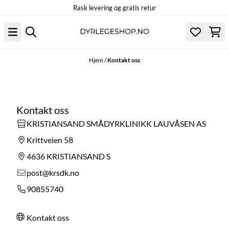
Rask levering og gratis retur
Hopp til innhold
Hjem
/
Kontakt oss
Kontakt oss
KRISTIANSAND SMÅDYRKLINIKK LAUVÅSEN AS
Krittveien 58
4636 KRISTIANSAND S
post@krsdk.no
90855740
Kontakt oss