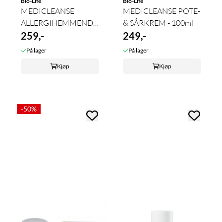
Bio-Life
Bio-Life
MEDICLEANSE
MEDICLEANSE POTE-
ALLERGIHEMMENDE
& SÅRKREM - 100ml
BALSAM - 250ml
259,-
249,-
På lager
På lager
Kjøp
Kjøp
-50%