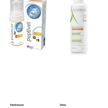
Nextmune
Veso