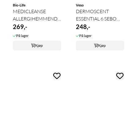
Bio-Life
Veso
MEDICLEANSE
DERMOSCENT
ALLERGIHEMMENDE
ESSENTIAL 6 SEBO
SJAMPO - 250ml
269,-
SHAMPOO
248,-
På lager
På lager
Kjøp
Kjøp