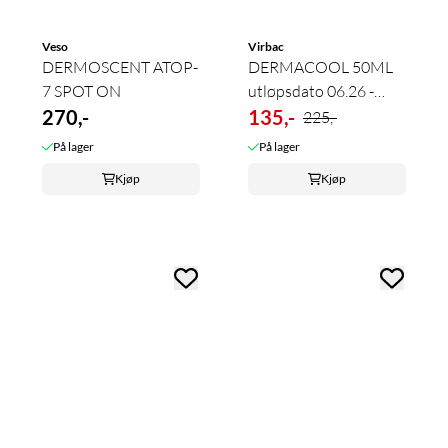
Veso
Virbac
DERMOSCENT ATOP-
DERMACOOL 50ML
7 SPOT ON
utløpsdato 06.26 -
270,-
40%
135,-
225,-
På lager
På lager
Kjøp
Kjøp