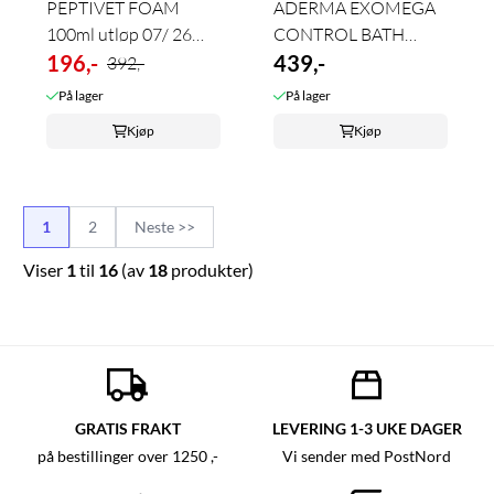
PEPTIVET FOAM
ADERMA EXOMEGA
100ml utløp 07/ 26
CONTROL BATH
-50%
196,-
250ml
439,-
392,-
På lager
På lager
Kjøp
Kjøp
1
2
Neste >>
Viser
1
til
16
(av
18
produkter)
GRATIS FRAKT
LEVERING 1-3 UKE DAGER
på bestillinger over 1250 ,-
Vi sender med PostNord