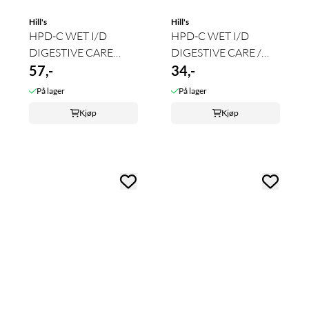
Hill's
Hill's
HPD-C WET I/D
HPD-C WET I/D
DIGESTIVE CARE
DIGESTIVE CARE /
(TURKEY) 360g
57,-
STRESS - MINI ...
34,-
På lager
På lager
Kjøp
Kjøp