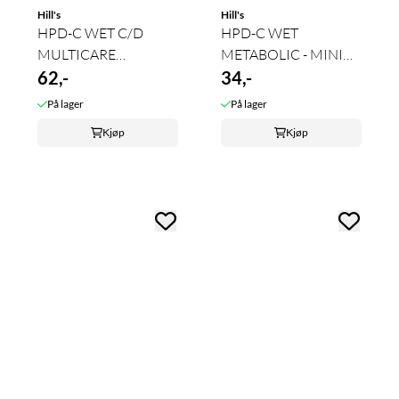
Hill's
Hill's
HPD-C WET C/D
HPD-C WET
MULTICARE
METABOLIC - MINI
(CHICKEN&VEGETABLES)
62,-
(CHICKEN&VEGETABLES)
34,-
...
...
På lager
På lager
Kjøp
Kjøp