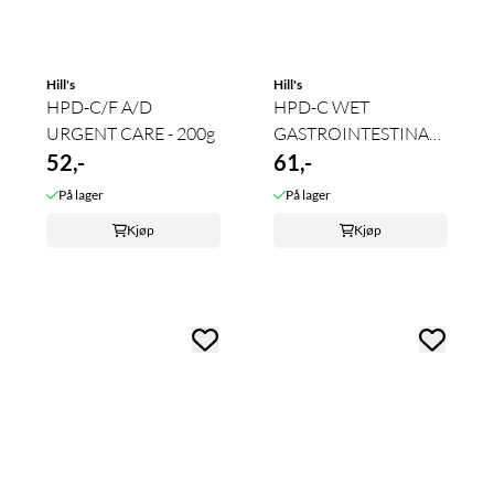
Hill's
Hill's
HPD-C/F A/D
HPD-C WET
URGENT CARE - 200g
GASTROINTESTINAL
52,-
BIOME ...
61,-
På lager
På lager
Kjøp
Kjøp