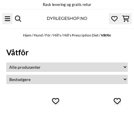
Rask levering og gratis retur
Hopp til innhold
Hjem
/
Hund
/
Fôr
/
Hill's
/
Hill's Prescription Diet
/
Våtfôr
Våtfôr