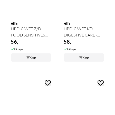
Hill's
Hill's
HPD-C WET Z/D
HPD-C WET I/D
FOOD SENSITIVES
DIGESTIVE CARE -
370g
56,-
LOW FAT 360g
58,-
På lager
På lager
Kjøp
Kjøp