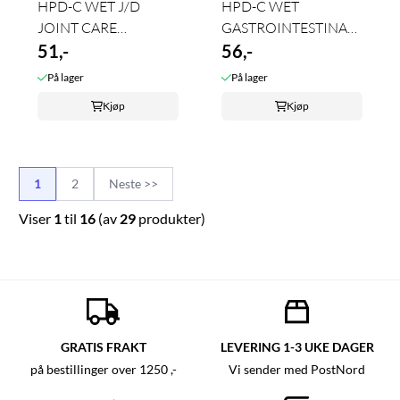
HPD-C WET J/D
HPD-C WET
JOINT CARE
GASTROINTESTINAL
(CHICKEN) 370g
51,-
BIOME (CHICKEN)
56,-
370g
På lager
På lager
Kjøp
Kjøp
1
2
Neste >>
Viser
1
til
16
(av
29
produkter)
GRATIS FRAKT
LEVERING 1-3 UKE DAGER
på bestillinger over 1250 ,-
Vi sender med PostNord