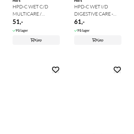
Hill's
Hill's
HPD-C WET C/D
HPD-C WET I/D
MULTICARE /
DIGESTIVE CARE -
URINARY CARE 370 g
51,-
LOW FAT ...
61,-
På lager
På lager
Kjøp
Kjøp