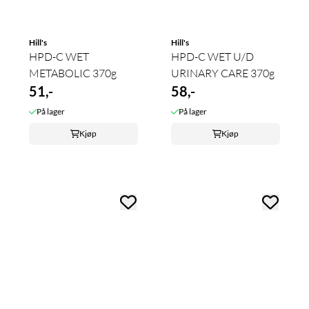
Hill's
Hill's
HPD-C WET
HPD-C WET U/D
METABOLIC 370g
URINARY CARE 370g
51,-
58,-
På lager
På lager
Kjøp
Kjøp