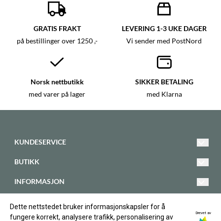
GRATIS FRAKT
LEVERING 1-3 UKE DAGER
på bestillinger over 1250 ,-
Vi sender med PostNord
Norsk nettbutikk
SIKKER BETALING
med varer på lager
med Klarna
KUNDESERVICE
bt@kristiansandsmadyrklinikk.no
BUTIKK
Telefon 908 55 740
Vilkår
INFORMASJON
Krittveien 58
Kontakt oss
Om oss
FØLG OSS
4636 Kristiansand
Dette nettstedet bruker informasjonskapsler for å
Opprett konto
Facebook
Drevet av
Norge
fungere korrekt, analysere trafikk, personalisering av