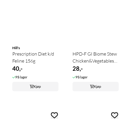
Hill's
Prescription Diet k/d
HPD-F GI Biome Stew
Feline 156g
Chicken&Vegetables
40,-
82g
28,-
På lager
På lager
Kjøp
Kjøp