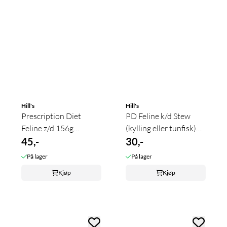
Hill's
Hill's
Prescription Diet
PD Feline k/d Stew
Feline z/d 156g
(kylling eller tunfisk)
boksemat
45,-
og ...
30,-
På lager
På lager
Kjøp
Kjøp