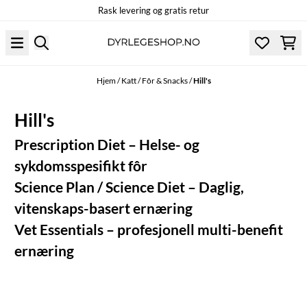
Rask levering og gratis retur
Hopp til innhold
Hjem
/
Katt
/
Fôr & Snacks
/
Hill's
Hill's
Prescription Diet
– Helse- og
sykdomsspesifikt fôr
Science Plan / Science Diet
– Daglig,
vitenskaps-basert ernæring
Vet Essentials
– profesjonell multi-benefit
ernæring