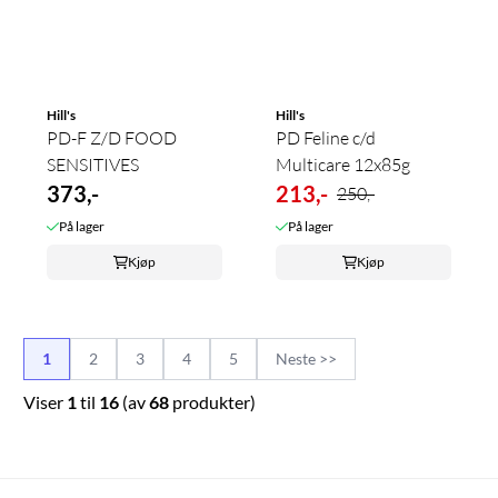
Hill's
Hill's
PD-F Z/D FOOD
PD Feline c/d
SENSITIVES
Multicare 12x85g
373,-
213,-
250,-
På lager
På lager
Kjøp
Kjøp
1
2
3
4
5
Neste >>
Viser
1
til
16
(av
68
produkter)