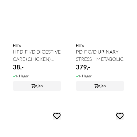
Hill's
Hill's
HPD-F I/D DIGESTIVE
PD-F C/D URINARY
CARE (CHICKEN)
STRESS + METABOLIC
156g
38,-
379,-
På lager
På lager
Kjøp
Kjøp