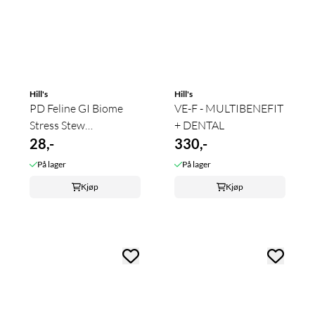
Hill's
Hill's
PD Feline GI Biome
VE-F - MULTIBENEFIT
Stress Stew
+ DENTAL
Chicken&Vegetables ...
28,-
330,-
På lager
På lager
Kjøp
Kjøp