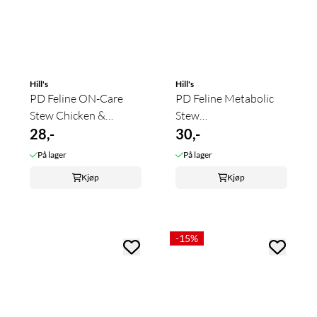
Hill's
Hill's
PD Feline ON-Care
PD Feline Metabolic
Stew Chicken &
Stew
Vegetables 82 g
28,-
Chicken&Vegetables
30,-
82g
På lager
På lager
Kjøp
Kjøp
-15%