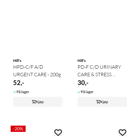
Hill's
Hill's
HPD-C/F A/D
PD-F C/D URINARY
URGENT CARE - 200g
CARE & STRESS ...
52,-
30,-
På lager
På lager
Kjøp
Kjøp
-20%