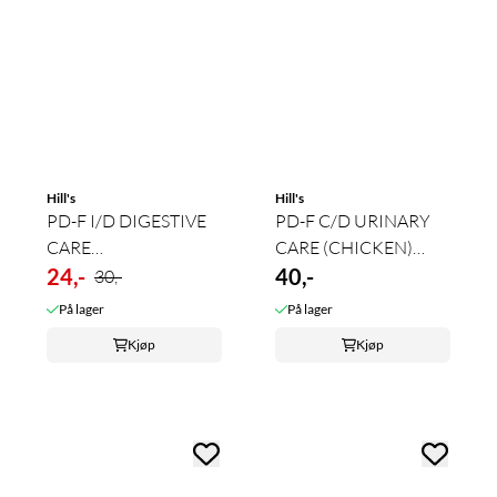
Hill's
Hill's
PD-F I/D DIGESTIVE
PD-F C/D URINARY
CARE
CARE (CHICKEN)
(CHICKEN&VEGETABLES)
24,-
156g
40,-
30,-
82g
På lager
På lager
Kjøp
Kjøp