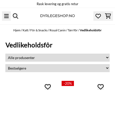
Rask levering og gratis retur
Hopp til innhold
Hjem
/
Katt
/
Fôr & Snacks
/
Royal Canin
/
Tørrfôr
/
Vedlikeholdsfôr
Vedlikeholdsfôr
-20%