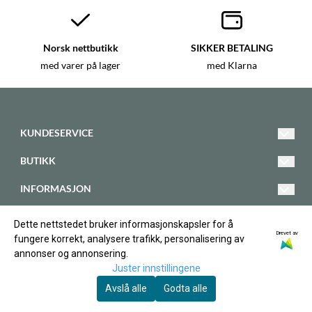
Norsk nettbutikk
SIKKER BETALING
med varer på lager
med Klarna
KUNDESERVICE
bt@kristiansandsmadyrklinikk.no
BUTIKK
Telefon 908 55 740
Vilkår
INFORMASJON
Krittveien 58
Kontakt oss
Om oss
FØLG OSS
4636 Kristiansand
Dette nettstedet bruker informasjonskapsler for å
Opprett konto
Facebook
Drevet av
Norge
fungere korrekt, analysere trafikk, personalisering av
Blogg
annonser og annonsering.
Logg inn
Instagram
Juster innstillingene
Nyhetsbrev
Avslå alle
Godta alle
Nyhetsbrev
© Copyright Company, org. number 922 192 405