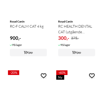
Royal Canin
Royal Canin
RC-F CALM CAT 4 kg
RC HEALTH DENTAL
CAT (utgående
900,-
produkt)
300,-
375,-
På lager
På lager
Kjøp
Kjøp
-20%
-60%
Ny