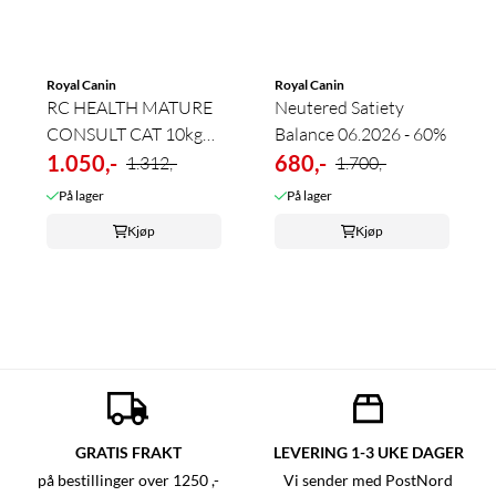
Royal Canin
Royal Canin
RC HEALTH MATURE
Neutered Satiety
CONSULT CAT 10kg
Balance 06.2026 - 60%
(utgående ...
1.050,-
680,-
1.312,-
1.700,-
På lager
På lager
Kjøp
Kjøp
GRATIS FRAKT
LEVERING 1-3 UKE DAGER
på bestillinger over 1250 ,-
Vi sender med PostNord