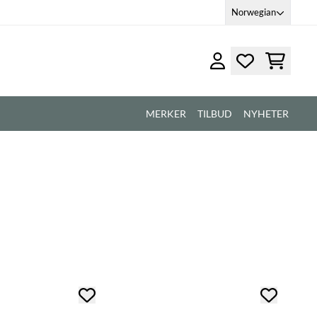
Norwegian
MERKER
TILBUD
NYHETER