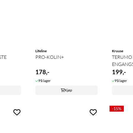
Lifeline
Kruuse
STE
PRO-KOLIN+
TERUMO
ENGANG
178,-
199,-
På lager
På lager
Kjøp
-15%