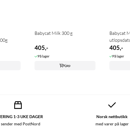
Babycat Milk 300 g
Babycat M
00g
utløpsdat
405,-
405,-
På lager
På lager
Kjøp
ERING 1-3 UKE DAGER
Norsk nettbutikk
 sender med PostNord
med varer på lager