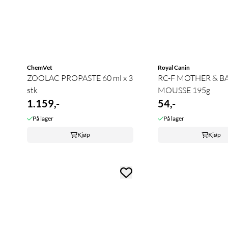
ChemVet
Royal Canin
ZOOLAC PROPASTE 60 ml x 3
RC-F MOTHER & B
stk
MOUSSE 195g
1.159,-
54,-
På lager
På lager
Kjøp
Kjøp