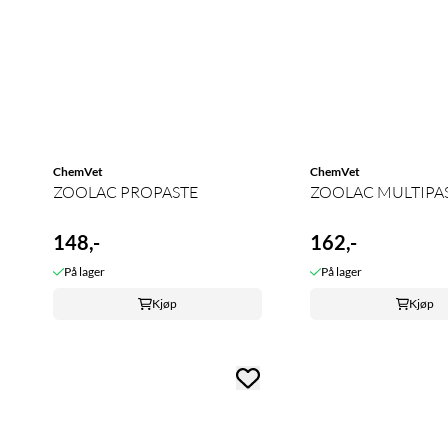
ChemVet
ChemVet
ZOOLAC PROPASTE
ZOOLAC MULTIPA
148,-
162,-
På lager
På lager
Kjøp
Kjøp