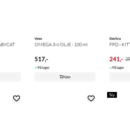
Veso
Dechra
ABYCAT
OMEGA 3-6 OLJE - 100 ml
FPD - KI
517,-
241,-
28
På lager
På lager
Kjøp
Ny