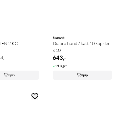
Scanvet
TTEN 2 KG
Diapro hund / katt 10 kapsler
x 10
643,-
4,-
På lager
Kjøp
Kjøp